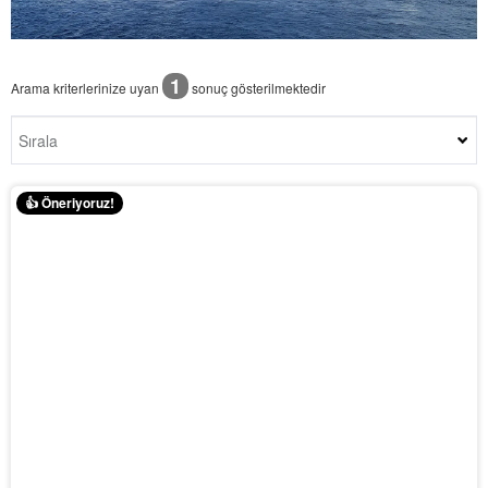
1
Arama kriterlerinize uyan
sonuç gösterilmektedir
👍 Öneriyoruz!